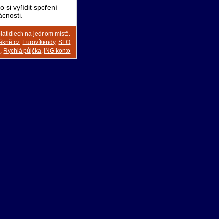
 si vyřídit spoření
ácnosti.
platidlech na jednom místě.
ěkně.cz
:
Eurovíkendy
,
SEO
d
,
Rychlá půjčka
,
ING konto